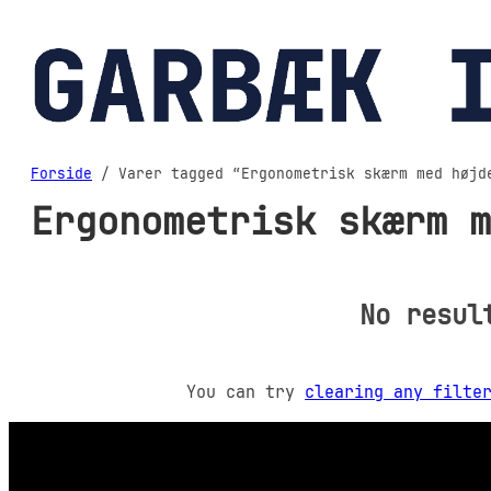
Spring
til
indhold
Forside
/ Varer tagged “Ergonometrisk skærm med højd
Ergonometrisk skærm m
No resul
You can try
clearing any filte