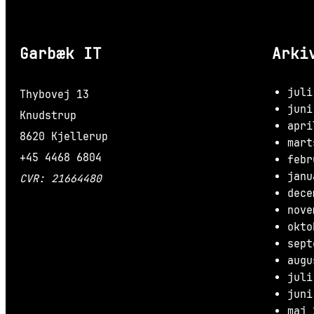
Garbæk IT
Arki
juli
Thybovej 13
juni
Knudstrup
apri
8620 Kjellerup
mart
+45 4468 6804
febr
janu
CVR: 21664480
dece
nove
okto
sept
augu
juli
juni
maj 