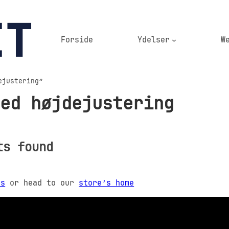
Forside
Ydelser
W
ejustering”
ed højdejustering
ts found
rs
or head to our
store’s home