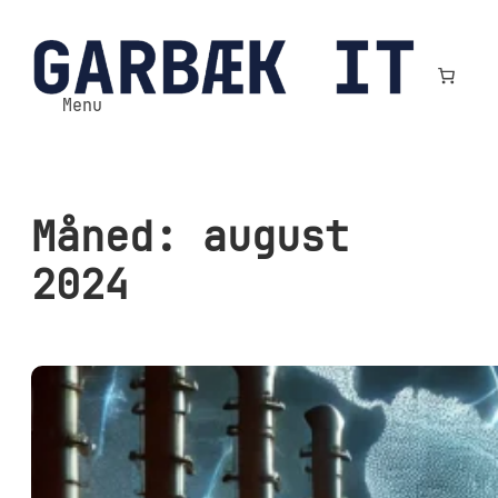
Spring
til
indhold
Menu
Måned:
august
2024