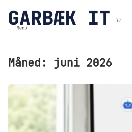
Spring
til
indhold
Menu
Måned:
juni 2026