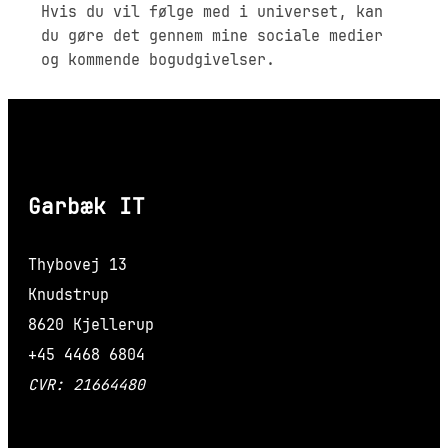
Hvis du vil følge med i universet, kan
du gøre det gennem mine sociale medier
og kommende bogudgivelser.
Garbæk IT
Thybovej 13
Knudstrup
8620 Kjellerup
+45 4468 6804
CVR: 21664480