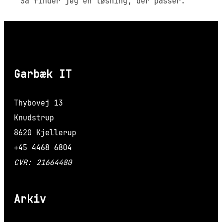
Så finder jeg en løsning, der passer.
Garbæk IT
Thybovej 13
Knudstrup
8620 Kjellerup
+45 4468 6804
CVR: 21664480
Arkiv