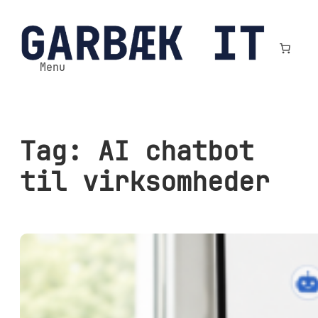
Spring
til
indhold
Menu
Tag:
AI chatbot
til virksomheder