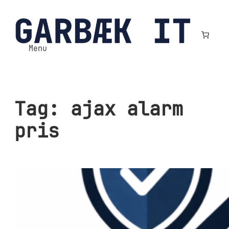
Spring
til
indhold
Menu
Tag:
ajax alarm
pris