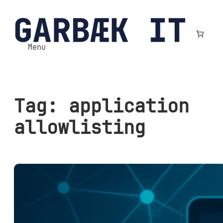
Spring
til
indhold
Menu
Tag:
application
allowlisting