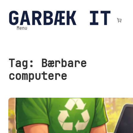
Spring
til
indhold
Menu
Tag:
Bærbare
computere