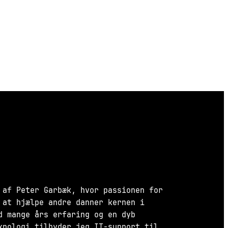
 af Peter Garbæk, hvor passionen for
 at hjælpe andre danner kernen i
d mange års erfaring og en dyb
knologi tilbyder jeg IT-support til