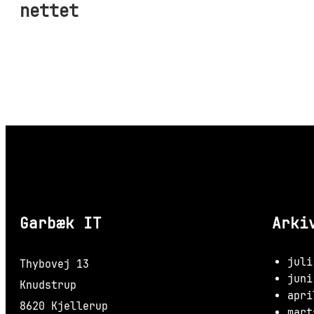
nettet
Garbæk IT
Arki
juli
Thybovej 13
juni
Knudstrup
apri
8620 Kjellerup
mart