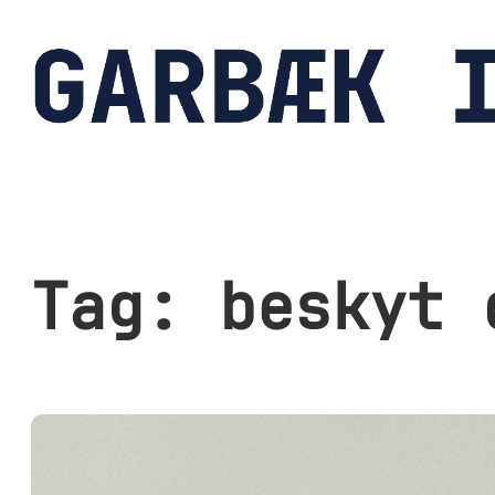
Spring
til
indhold
Tag:
beskyt 