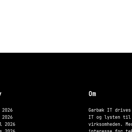
v
Om
 2026
Garbæk IT drives
 2026
IT og lysten til
l 2026
virksomheden. Me
s 2026
interesse for te