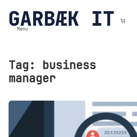
Spring
til
indhold
Menu
Tag:
business
manager