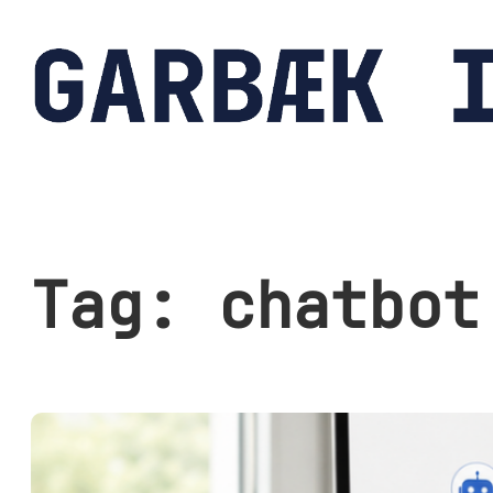
Spring
til
indhold
Tag:
chatbot