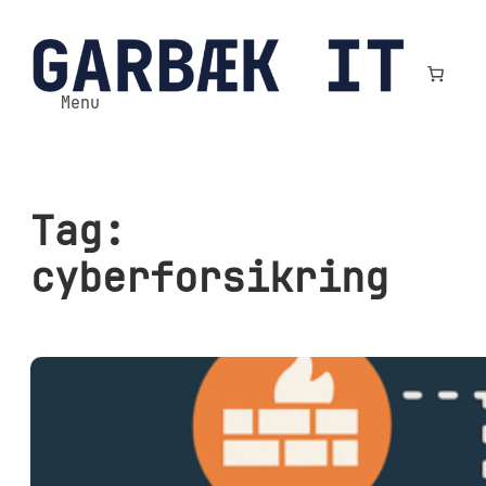
Spring
til
indhold
Menu
Tag:
cyberforsikring