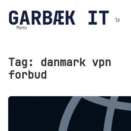
Spring
til
indhold
Menu
Tag:
danmark vpn
forbud