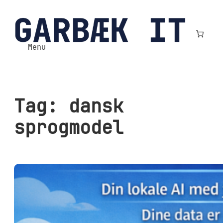
Spring
til
indhold
Menu
Tag:
dansk
sprogmodel