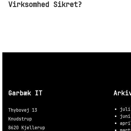
Virksomhed Sikret?
Garbæk IT
Arki
juli
Thybovej 13
juni
Knudstrup
apri
8620 Kjellerup
mart