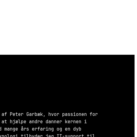
 af Peter Garbæk, hvor passionen for
 at hjælpe andre danner kernen i
d mange års erfaring og en dyb
knologi tilbyder jeg IT-support til