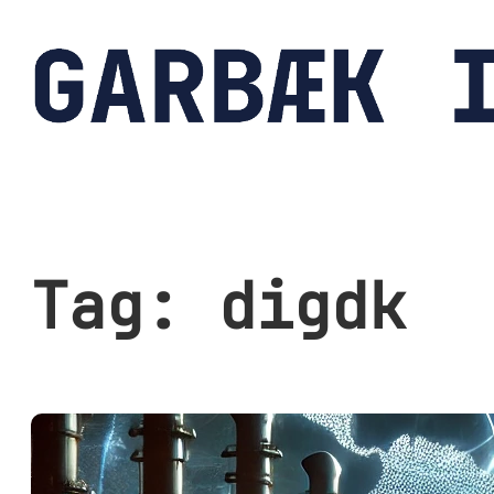
Spring
til
indhold
Tag:
digdk