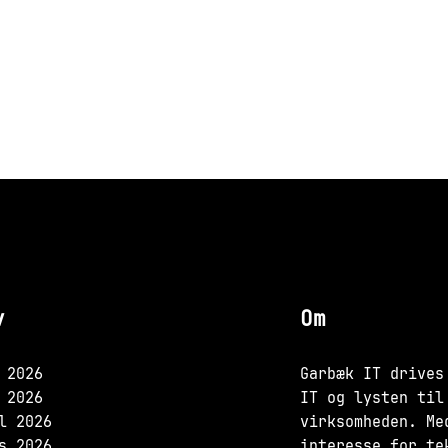
v
Om
 2026
Garbæk IT drives
 2026
IT og lysten til
l 2026
virksomheden. Me
s 2026
interesse for te