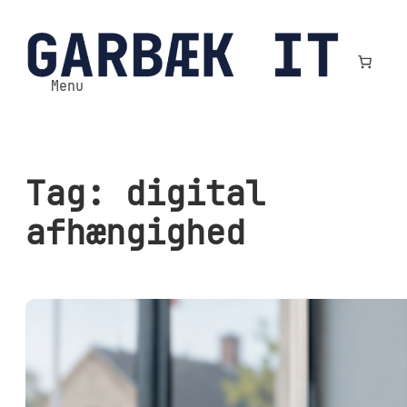
Spring
til
indhold
Menu
Tag:
digital
afhængighed