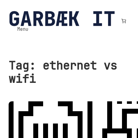
Spring
til
indhold
Menu
Tag:
ethernet vs
wifi