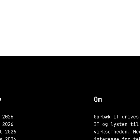
v
Om
 2026
Garbæk IT drives
 2026
IT og lysten til
l 2026
virksomheden. Me
s 2026
interesse for te