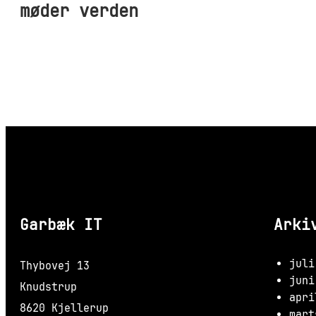
møder verden
Garbæk IT
Arki
juli
Thybovej 13
juni
Knudstrup
apri
8620 Kjellerup
mart