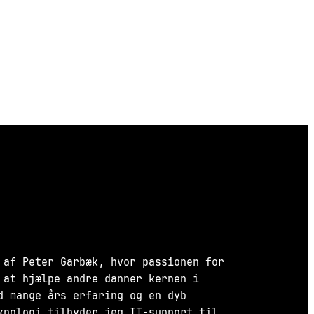
 af Peter Garbæk, hvor passionen for
 at hjælpe andre danner kernen i
d mange års erfaring og en dyb
knologi tilbyder jeg IT-support til