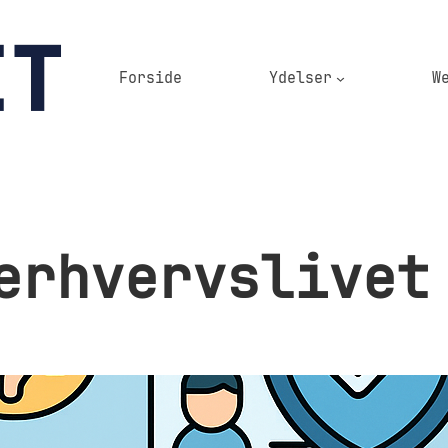
Forside
Ydelser
W
erhvervslivet