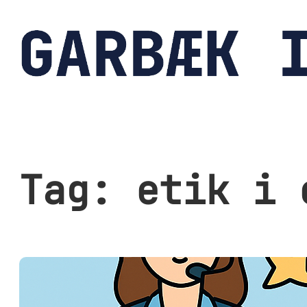
Spring
til
indhold
Tag:
etik i 