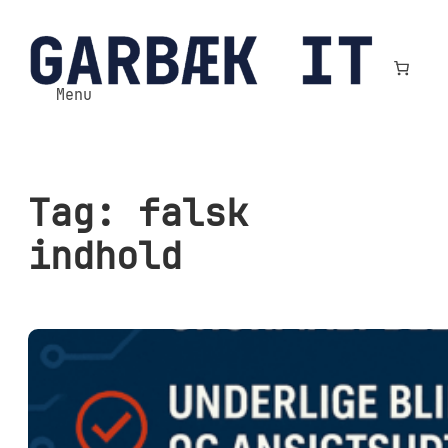
Spring
til
indhold
Menu
Tag:
falsk
indhold