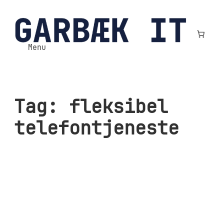
Spring
til
indhold
Menu
Tag:
fleksibel
telefontjeneste