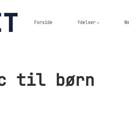
Forside
Ydelser
W
c til børn