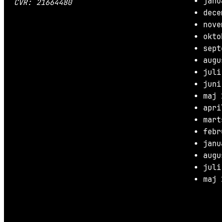
janu
CVR: 21664480
dece
nove
okto
sept
augu
juli
juni
maj 
apri
mart
febr
janu
augu
juli
maj 