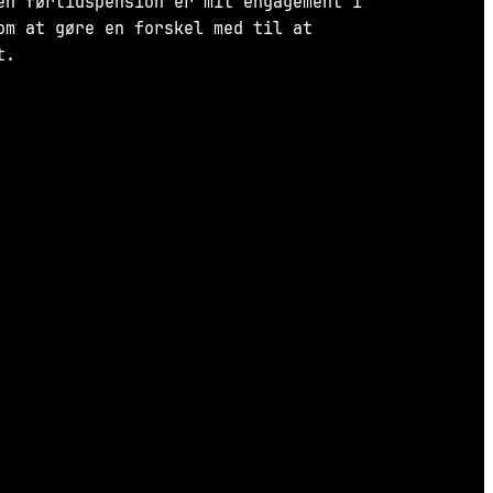
en førtidspension er mit engagement i
om at gøre en forskel med til at
t.