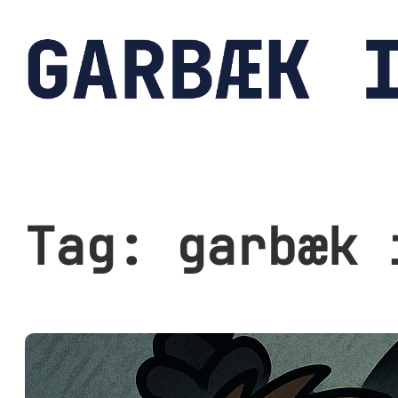
Spring
til
indhold
Tag:
garbæk 