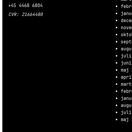
+45 4468 6804
febr
janu
CVR: 21664480
dece
nove
okto
sept
augu
juli
juni
maj 
apri
mart
febr
janu
augu
juli
maj 