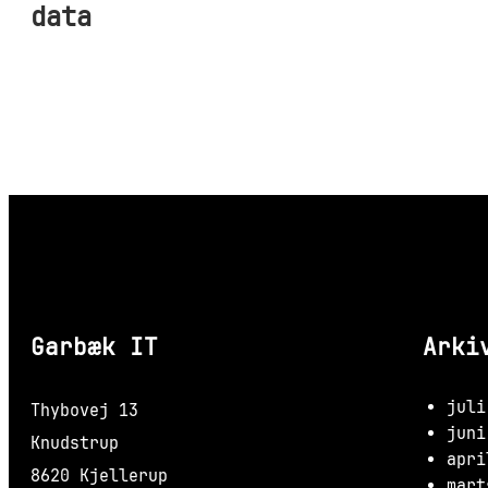
data
Garbæk IT
Arki
juli
Thybovej 13
juni
Knudstrup
apri
8620 Kjellerup
mart