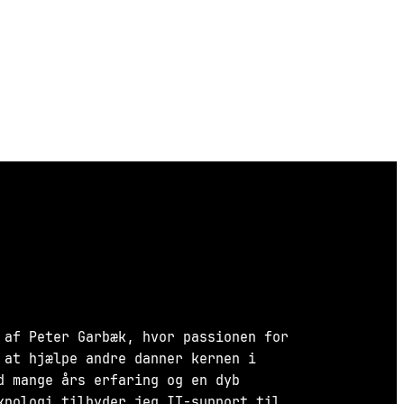
 af Peter Garbæk, hvor passionen for
 at hjælpe andre danner kernen i
d mange års erfaring og en dyb
knologi tilbyder jeg IT-support til