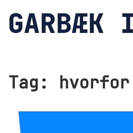
Spring
til
indhold
Tag:
hvorfor