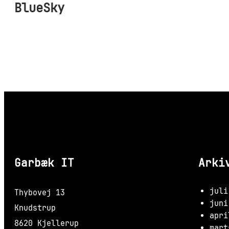
BlueSky
Garbæk IT
Arki
juli
Thybovej 13
juni
Knudstrup
apri
8620 Kjellerup
mart