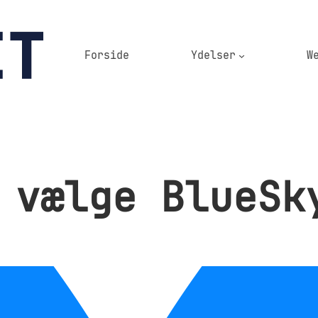
Forside
Ydelser
W
 vælge BlueSk