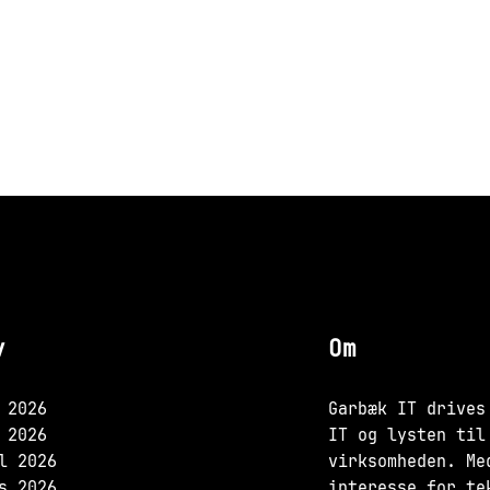
v
Om
 2026
Garbæk IT drives
 2026
IT og lysten til
l 2026
virksomheden. Me
s 2026
interesse for te