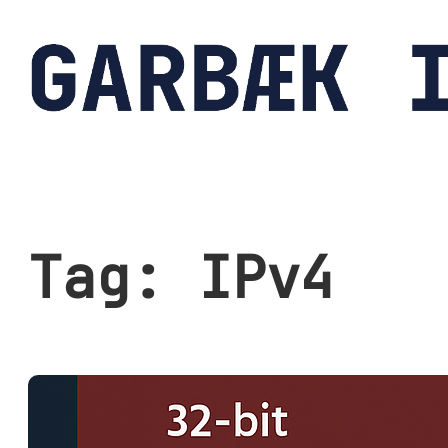
Spring
til
indhold
Tag:
IPv4