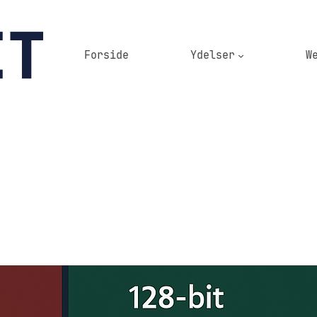
Forside
Ydelser
W