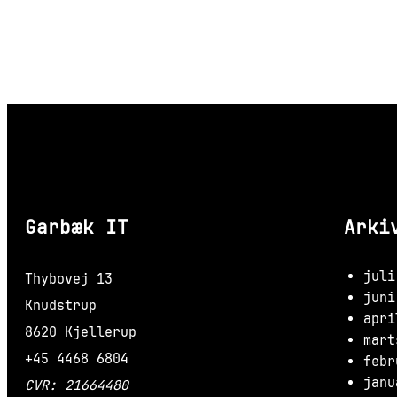
Garbæk IT
Arki
juli
Thybovej 13
juni
Knudstrup
apri
8620 Kjellerup
mart
+45 4468 6804
febr
janu
CVR: 21664480