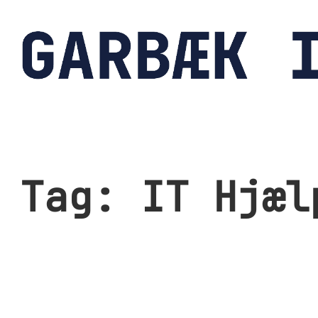
Spring
til
indhold
Tag:
IT Hjæl