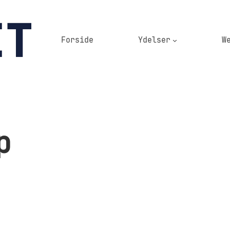
Forside
Ydelser
W
p