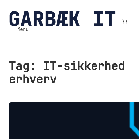
Spring
til
indhold
Menu
Tag:
IT-sikkerhed
erhverv