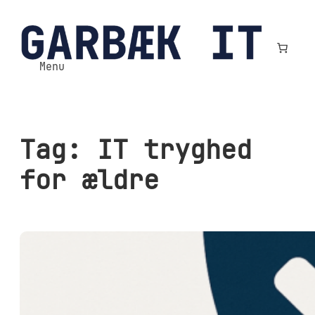
Spring
til
indhold
Menu
Tag:
IT tryghed
for ældre