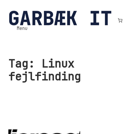
Spring
til
indhold
Menu
Tag:
Linux
fejlfinding