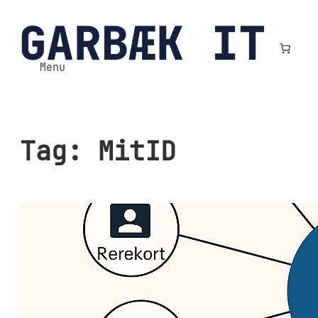
Spring
til
indhold
Menu
Tag:
MitID