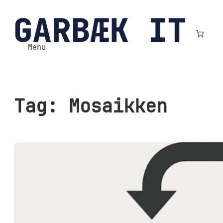
Spring
til
indhold
Menu
Tag:
Mosaikken