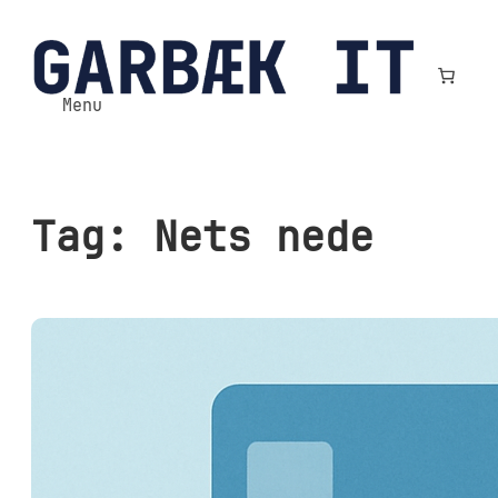
Spring
til
indhold
Menu
Tag:
Nets nede