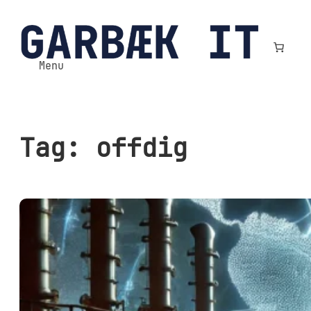
Spring
til
indhold
Menu
Tag:
offdig