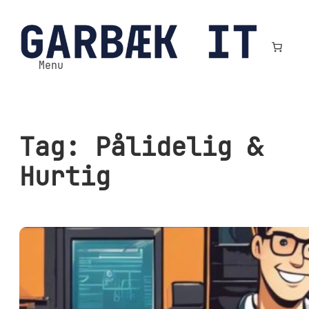
Spring
til
indhold
Menu
Tag:
Pålidelig &
Hurtig