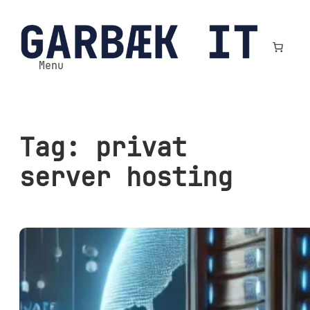
Spring
til
indhold
Menu
Tag:
privat
server hosting