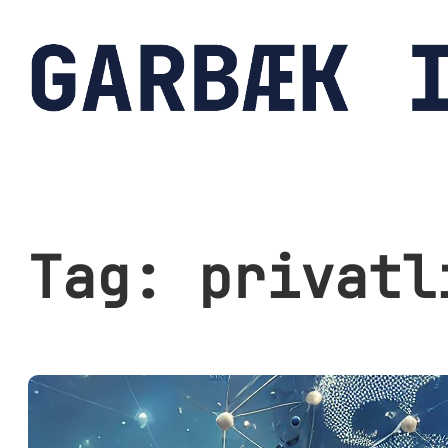
Spring
til
indhold
Tag:
privatl