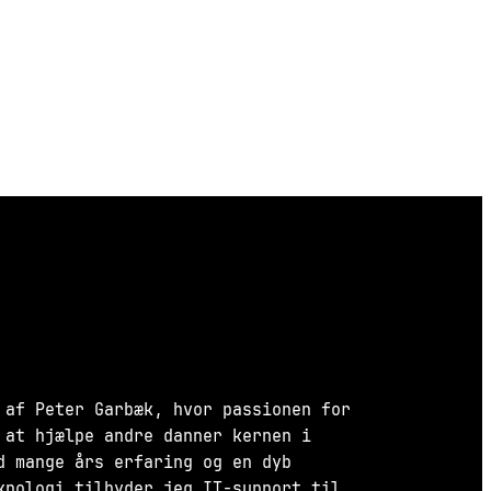
 af Peter Garbæk, hvor passionen for
 at hjælpe andre danner kernen i
d mange års erfaring og en dyb
knologi tilbyder jeg IT-support til