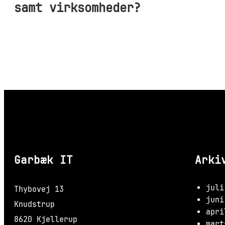
samt virksomheder?
Garbæk IT
Arki
juli
Thybovej 13
juni
Knudstrup
apri
8620 Kjellerup
mart