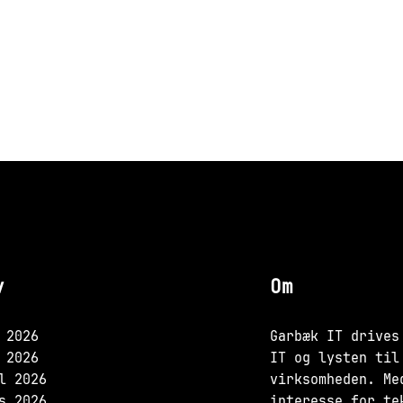
v
Om
 2026
Garbæk IT drives
 2026
IT og lysten til
l 2026
virksomheden. Me
s 2026
interesse for te