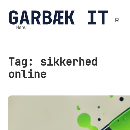
Spring
til
indhold
Menu
Tag:
sikkerhed
online