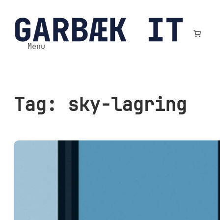
Spring
til
indhold
Menu
Tag:
sky-lagring