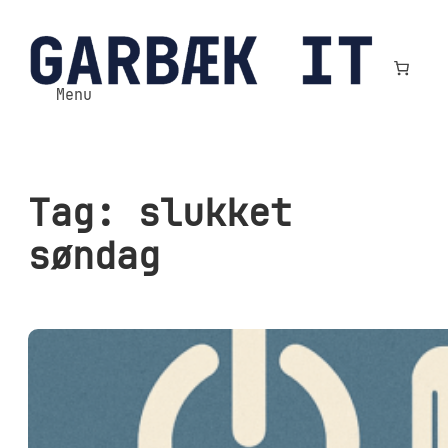
Spring
til
indhold
Menu
Tag:
slukket
søndag