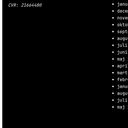
janu
CVR: 21664480
dece
nove
okto
sept
augu
juli
juni
maj 
apri
mart
febr
janu
augu
juli
maj 