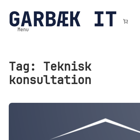
Spring
til
indhold
Menu
Tag:
Teknisk
konsultation