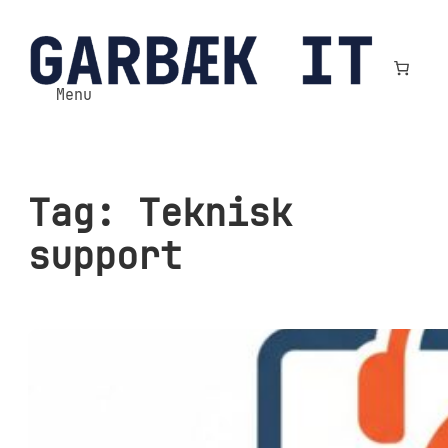
Spring
til
indhold
Menu
Tag:
Teknisk
support