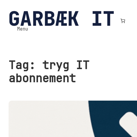
Spring
til
indhold
Menu
Tag:
tryg IT
abonnement