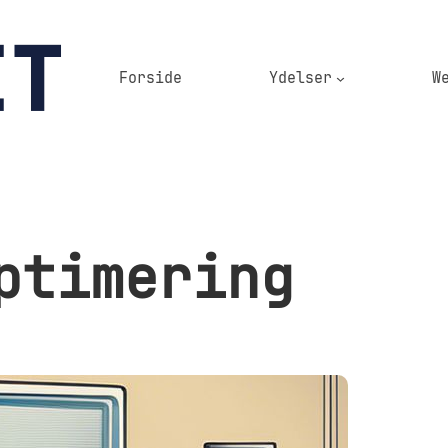
Forside
Ydelser
W
ptimering