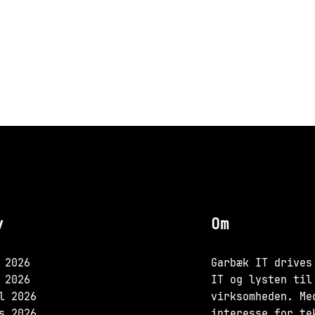
v
Om
 2026
Garbæk IT drives
 2026
IT og lysten til
l 2026
virksomheden. Me
s 2026
interesse for te