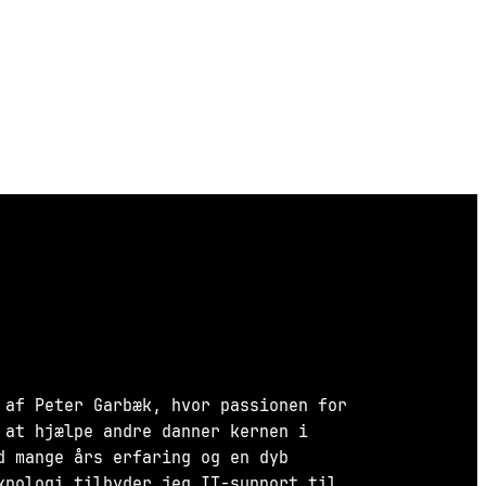
 af Peter Garbæk, hvor passionen for
 at hjælpe andre danner kernen i
d mange års erfaring og en dyb
knologi tilbyder jeg IT-support til