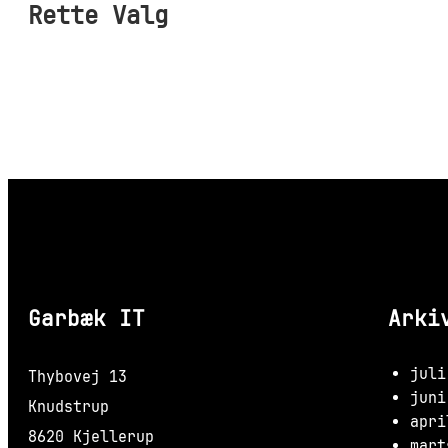
Rette Valg
Garbæk IT
Arki
juli
Thybovej 13
juni
Knudstrup
apri
8620 Kjellerup
mart