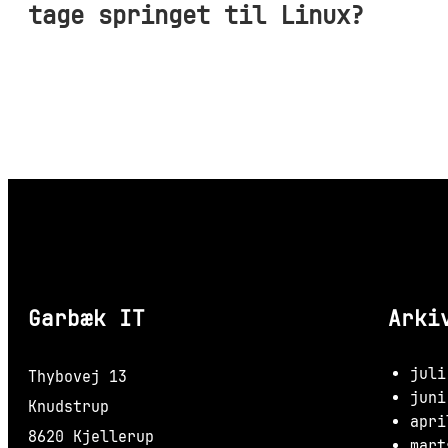
tage springet til Linux?
Garbæk IT
Arki
juli
Thybovej 13
juni
Knudstrup
apri
8620 Kjellerup
mart