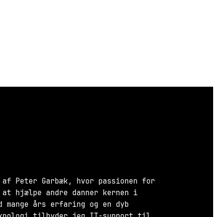
 af Peter Garbæk, hvor passionen for
 at hjælpe andre danner kernen i
d mange års erfaring og en dyb
knologi tilbyder jeg IT-support til