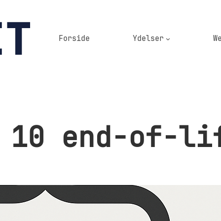
Forside
Ydelser
W
 10 end-of-li