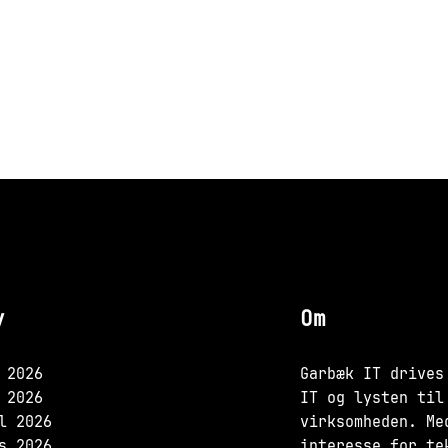
v
Om
 2026
Garbæk IT drives
 2026
IT og lysten til
l 2026
virksomheden. Me
s 2026
interesse for te