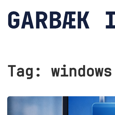
Spring
til
indhold
Tag:
windows