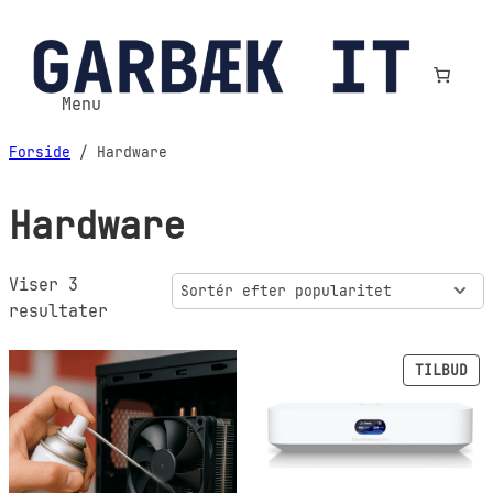
Spring
til
indhold
Menu
Forside
/ Hardware
Hardware
Viser 3
Sorteret
resultater
efter
popularitet
VA
TILBUD
PÅ
TI