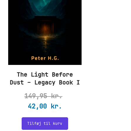
The Light Before
Dust – Legacy Book I
149,95
kr.
Den
Den
42,00
kr.
oprindelige
aktuelle
Tilføj til kurv
pris
pris