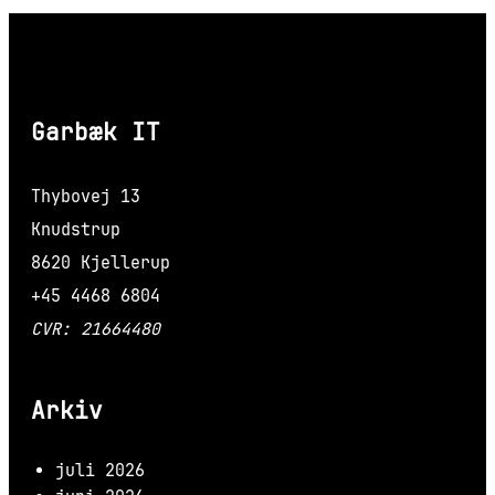
var:
er:
149,95 kr..
42,00 kr..
Garbæk IT
Thybovej 13
Knudstrup
8620 Kjellerup
+45 4468 6804
CVR: 21664480
Arkiv
juli 2026