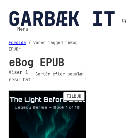
Spring
til
indhold
Menu
Forside
/ Varer tagged “eBog
EPUB”
eBog EPUB
Viser 1
resultat
VARE
TILBUD
PÅ
TILBUD