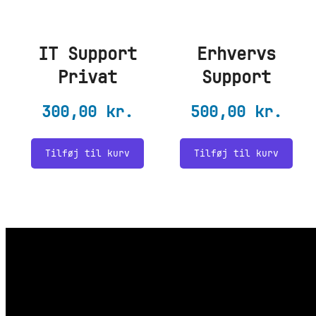
IT Support
Erhvervs
Privat
Support
300,00
kr.
500,00
kr.
Tilføj til kurv
Tilføj til kurv