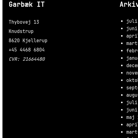
Garbæk IT
Arki
juli
Thybovej 13
juni
Knudstrup
apri
8620 Kjellerup
mart
+45 4468 6804
febr
janu
CVR: 21664480
dece
nove
okto
sept
augu
juli
juni
maj 
apri
mart