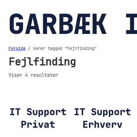
Spring
til
indhold
Forside
/ Varer tagged “Fejlfinding”
Fejlfinding
Sorteret
Viser 4 resultater
efter
popularitet