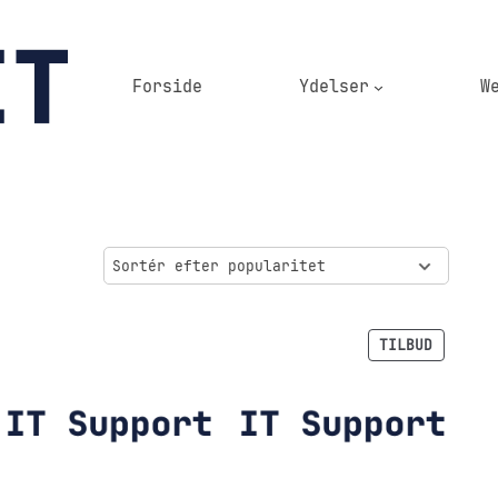
Forside
Ydelser
W
VARE
TILBUD
PÅ
TILBUD