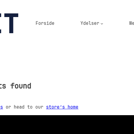
Forside
Ydelser
W
ts found
rs
or head to our
store’s home