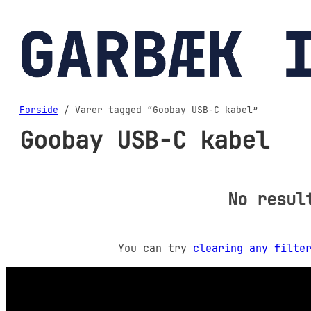
Spring
til
indhold
Forside
/ Varer tagged “Goobay USB-C kabel”
Goobay USB-C kabel
No resul
You can try
clearing any filte