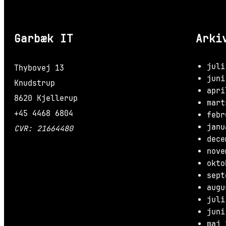
Garbæk IT
Arki
juli
Thybovej 13
juni
Knudstrup
apri
8620 Kjellerup
mart
+45 4468 6804
febr
janu
CVR: 21664480
dece
nove
okto
sept
augu
juli
juni
maj 